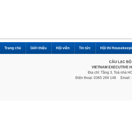
Trang chủ
Giới thiệu
Hội viên
Tin tức
Hội thi Housekeep
CÂU LẠC BỘ
VIETNAM EXECUTIVE 
Địa chỉ: Tầng 3, Toà nhà 
Điện thoại: 0365 269 148 Email 