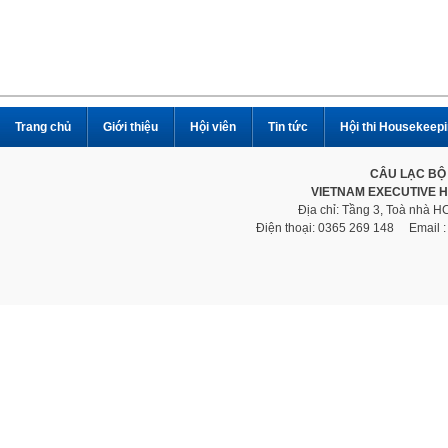
Trang chủ
Giới thiệu
Hội viên
Tin tức
Hội thi Housekeep
CÂU LẠC BỘ
VIETNAM EXECUTIVE 
Địa chỉ: Tầng 3, Toà nhà 
Điện thoại: 0365 269 148 Email 