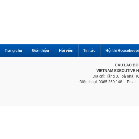
Trang chủ
Giới thiệu
Hội viên
Tin tức
Hội thi Housekeep
CÂU LẠC BỘ
VIETNAM EXECUTIVE 
Địa chỉ: Tầng 3, Toà nhà 
Điện thoại: 0365 269 148 Email 