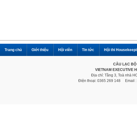
Trang chủ
Giới thiệu
Hội viên
Tin tức
Hội thi Housekeep
CÂU LẠC BỘ
VIETNAM EXECUTIVE 
Địa chỉ: Tầng 3, Toà nhà 
Điện thoại: 0365 269 148 Email 