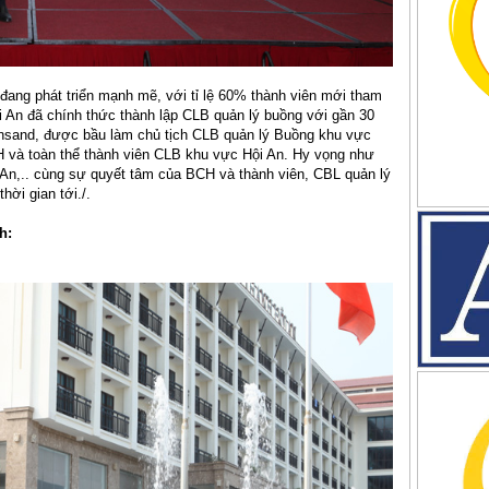
ang phát triển mạnh mẽ, với tỉ lệ 60% thành viên mới tham
i An đã chính thức thành lập CLB quản lý buồng với gần 30
nsand, được bầu làm chủ tịch CLB quản lý Buồng khu vực
 và toàn thể thành viên CLB khu vực Hội An. Hy vọng như
An,.. cùng sự quyết tâm của BCH và thành viên, CBL quản lý
hời gian tới./.
h: