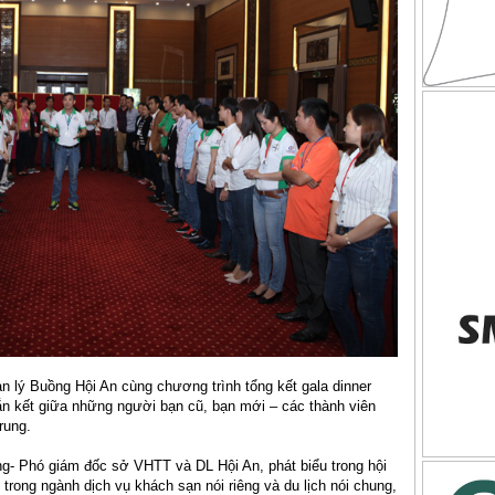
n lý Buồng Hội An cùng chương trình tổng kết gala dinner
ắn kết giữa những người bạn cũ, bạn mới – các thành viên
rung.
- Phó giám đốc sở VHTT và DL Hội An, phát biểu trong hội
trong ngành dịch vụ khách sạn nói riêng và du lịch nói chung,