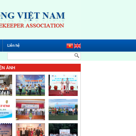
Liên hệ
ỆN ẢNH