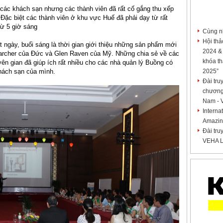
các khách sạn nhưng các thành viên đã rất cố gắng thu xếp
Đặc biệt các thành viên ở khu vực Huế đã phải dạy từ rất
ừ 5 giờ sáng
Cùng n
Hội thả
 ngày, buổi sáng là thời gian giới thiệu những sản phẩm mới
2024 &
archer của Đức và Glen Raven của Mỹ. Những chia sẻ về các
khóa t
n gian đã giúp ích rất nhiều cho các nhà quản lý Buồng có
hách sạn của mình.
2025”
Đài tru
chương 
Nam -
Intern
Amazin
Đài tru
VEHA Le