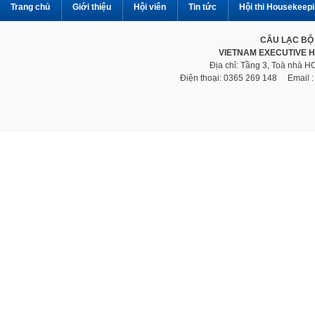
Trang chủ
Giới thiệu
Hội viên
Tin tức
Hội thi Housekeep
CÂU LẠC BỘ
VIETNAM EXECUTIVE 
Địa chỉ: Tầng 3, Toà nhà 
Điện thoại: 0365 269 148 Email 