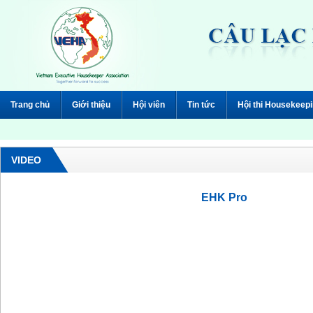
Trang chủ
Giới thiệu
Hội viên
Tin tức
Hội thi Housekeep
VIDEO
EHK Pro