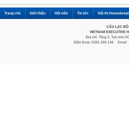
Trang chủ
Giới thiệu
Hội viên
Tin tức
Hội thi Housekeep
CÂU LẠC BỘ
VIETNAM EXECUTIVE 
Địa chỉ: Tầng 3, Toà nhà 
Điện thoại: 0365 269 148 Email 