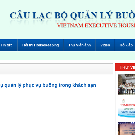
Tin tức
Hội thi Housekeeping
Thư viện ảnh
Video
Hỏi đáp
THƯ VI
vụ quản lý phục vụ buồng trong khách sạn