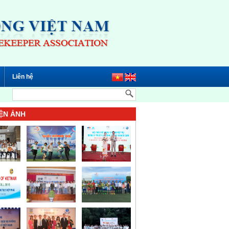
Liên hệ
ỆN ẢNH