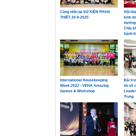
Cùng nhìn lại SỰ KIỆN PHAN
Hội th
THIẾT 20-9-2025
kinh d
hướng 
Chìa k
hành k
International Housekeeping
Đài tr
Week 2022 - VEHA Amazing
tin về
Games & Workshop
Leader
Trung