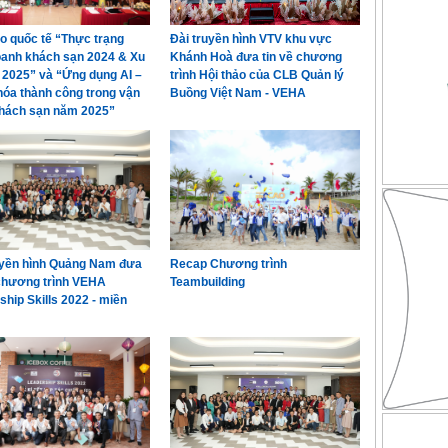
ảo quốc tế “Thực trạng
Đài truyền hình VTV khu vực
oanh khách sạn 2024 & Xu
Khánh Hoà đưa tin về chương
2025” và “Ứng dụng AI –
trình Hội thảo của CLB Quản lý
hóa thành công trong vận
Buồng Việt Nam - VEHA
hách sạn năm 2025”
uyền hình Quảng Nam đưa
Recap Chương trình
 chương trình VEHA
Teambuilding
ship Skills 2022 - miền