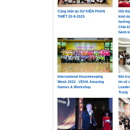
Cùng nhìn lại SỰ KIỆN PHAN
Hội th
THIẾT 20-9-2025
kinh d
hướng 
Chìa k
hành k
International Housekeeping
Đài tr
Week 2022 - VEHA Amazing
tin về
Games & Workshop
Leader
Trung