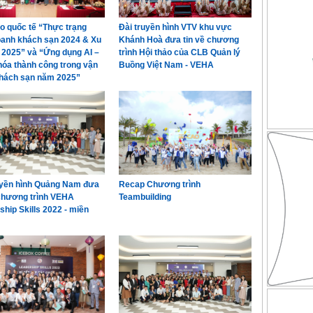
ảo quốc tế “Thực trạng
Đài truyền hình VTV khu vực
oanh khách sạn 2024 & Xu
Khánh Hoà đưa tin về chương
2025” và “Ứng dụng AI –
trình Hội thảo của CLB Quản lý
hóa thành công trong vận
Buồng Việt Nam - VEHA
hách sạn năm 2025”
uyền hình Quảng Nam đưa
Recap Chương trình
 chương trình VEHA
Teambuilding
ship Skills 2022 - miền