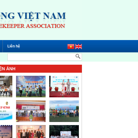
Liên hệ
ỆN ẢNH