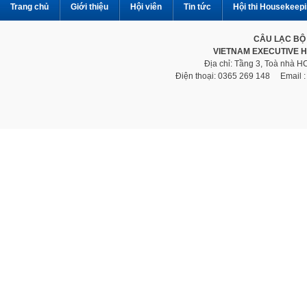
Trang chủ
Giới thiệu
Hội viên
Tin tức
Hội thi Housekeep
CÂU LẠC BỘ
VIETNAM EXECUTIVE 
Địa chỉ: Tầng 3, Toà nhà 
Điện thoại: 0365 269 148 Email 