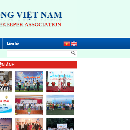
Liên hệ
ỆN ẢNH