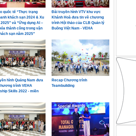
ảo quốc tế “Thực trạng
Đài truyền hình VTV khu vực
oanh khách sạn 2024 & Xu
Khánh Hoà đưa tin về chương
2025” và “Ứng dụng AI –
trình Hội thảo của CLB Quản lý
hóa thành công trong vận
Buồng Việt Nam - VEHA
hách sạn năm 2025”
uyền hình Quảng Nam đưa
Recap Chương trình
 chương trình VEHA
Teambuilding
ship Skills 2022 - miền