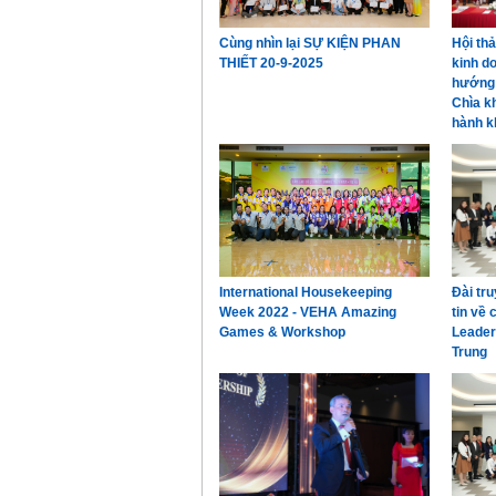
Cùng nhìn lại SỰ KIỆN PHAN
Hội th
THIẾT 20-9-2025
kinh d
hướng 
Chìa k
hành k
International Housekeeping
Đài tr
Week 2022 - VEHA Amazing
tin về
Games & Workshop
Leader
Trung