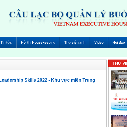
Tin tức
Hội thi Housekeeping
Thư viện ảnh
Video
Hỏi đáp
THƯ VI
eadership Skills 2022 - Khu vực miền Trung