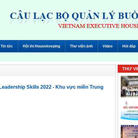
Tin tức
Hội thi Housekeeping
Thư viện ảnh
Video
Hỏi đáp
THƯ VI
eadership Skills 2022 - Khu vực miền Trung