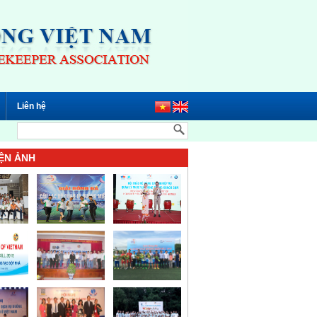
Liên hệ
ỆN ẢNH