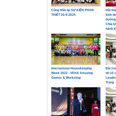
Cùng nhìn lại SỰ KIỆN PHAN
Hội th
THIẾT 20-9-2025
kinh d
hướng 
Chìa k
hành k
International Housekeeping
Đài tr
Week 2022 - VEHA Amazing
tin về
Games & Workshop
Leader
Trung