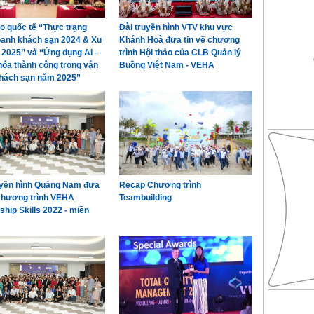
ảo quốc tế “Thực trạng
Đài truyền hình VTV khu vực
oanh khách sạn 2024 & Xu
Khánh Hoà đưa tin về chương
2025” và “Ứng dụng AI –
trình Hội thảo của CLB Quản lý
hóa thành công trong vận
Buồng Việt Nam - VEHA
hách sạn năm 2025”
uyền hình Quảng Nam đưa
Recap Chương trình
 chương trình VEHA
Teambuilding
ship Skills 2022 - miền